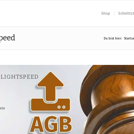
Shop
Schnittst
speed
Du bist hier:
Starts
 LIGHTSPEED
xte