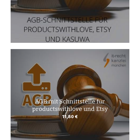
AGB mit Schnittstelle für
productswithlove und Etsy
11,80
€