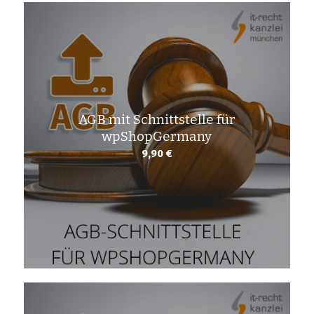
AGB mit Schnittstelle für
wpShopGermany
9,90
€