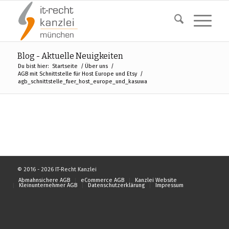
Blog - Aktuelle Neuigkeiten
Du bist hier:
Startseite
/
Über uns
/
AGB mit Schnittstelle für Host Europe und Etsy
/
agb_schnittstelle_fuer_host_europe_und_kasuwa
© 2016 - 2026 IT-Recht Kanzlei
Abmahnsichere AGB
eCommerce AGB
Kanzlei Website
Kleinunternehmer AGB
Datenschutzerklärung
Impressum