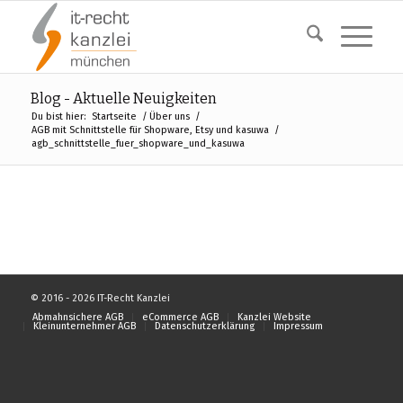
Blog - Aktuelle Neuigkeiten
Du bist hier:
Startseite
/
Über uns
/
AGB mit Schnittstelle für Shopware, Etsy und kasuwa
/
agb_schnittstelle_fuer_shopware_und_kasuwa
© 2016 - 2026 IT-Recht Kanzlei
Abmahnsichere AGB
eCommerce AGB
Kanzlei Website
Kleinunternehmer AGB
Datenschutzerklärung
Impressum