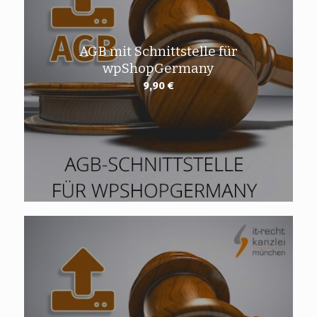
AGB mit Schnittstelle für
wpShopGermany
9,90
€