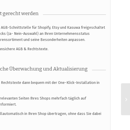
t gerecht werden
AGB-Schnittstelle für Shopify, Etsy und Kasuwa freigeschaltet
licks (Ja- Nein-Auswahl) an Ihren Unternehmensstatus
arensortiment und seine Besonderheiten anpassen.
ahnsichere AGB & Rechtstexte.
ische Überwachung und Aktualisierung
n Rechtstexte dann bequem mit der One-Klick-Installation in
relevanten Seiten Ihres Shops mehrfach täglich auf
nformiert.
ollautomatisch in Ihren Shop übertragen, ohne dass Sie dabei