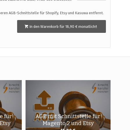
cheren AGB-Schnittstelle für Shopify, Etsy und Kasuwa entfernt.
In den Warenkorb für 18,90 € monatlichª
e für
AGB mit Schnittstelle für
Etsy
Magento 2 und Etsy