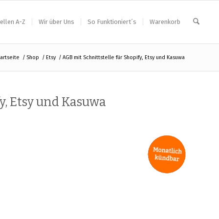
ellen A-Z
Wir über Uns
So Funktioniert´s
Warenkorb
artseite
/
Shop
/
Etsy
/
AGB mit Schnittstelle für Shopify, Etsy und Kasuwa
fy, Etsy und Kasuwa