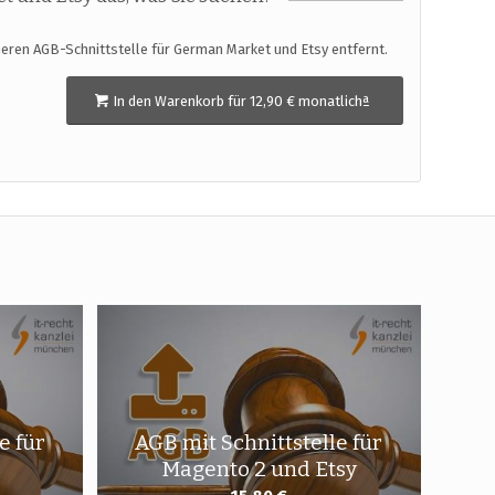
cheren AGB-Schnittstelle für German Market und Etsy entfernt.
In den Warenkorb für 12,90 € monatlichª
e für
AGB mit Schnittstelle für
Magento 2 und Etsy