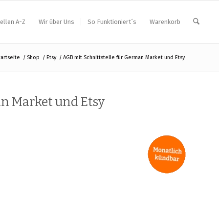
ellen A-Z
Wir über Uns
So Funktioniert´s
Warenkorb
tartseite
/
Shop
/
Etsy
/
AGB mit Schnittstelle für German Market und Etsy
an Market und Etsy