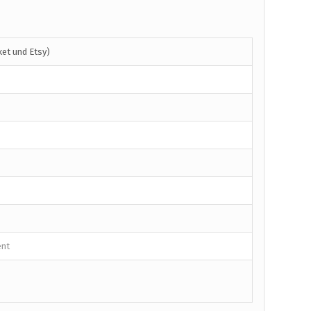
et und Etsy)
ent